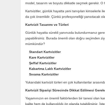
model, tasarım ve boyutu dikkatle seçmek gerekir. O
Kartvizitler, günlük hayatta yeni tanışılan kimselerle 
da çok önemlidir. Çünkü profesyonelliği yansıtacak olan
Kartvizit Tasarımı ve Türleri
Günlük hayatta sürekli yanınızda bulundurmanız gereken 
yapabilirsiniz. Burada önemli olan doğru seçimden ziya
mümkündür?
Standart Kartvizitler
Kare Kartvizitler
Şeffaf Kartvizitler
Kabartma Laklı Kartvizitler
Sıvama Kartvizitler
Yukarıdaki kartvizit türleri en çok kullanılanlar aras
Kartvizit Siparişi Sürecinde Dikkat Edilmesi Gerek
Yaşamınızın en önemli faktörlerden bir tanesi olan ka
kalite hem de kullanışlılığı ön planda tutabilirsiniz. İ