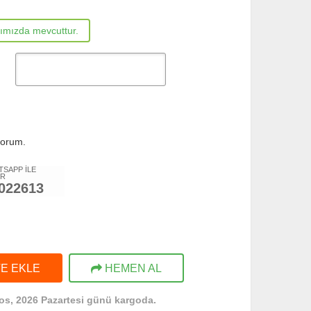
rımızda mevcuttur.
yorum.
TSAPP İLE
ER
022613
E EKLE
HEMEN AL
os, 2026 Pazartesi günü kargoda.