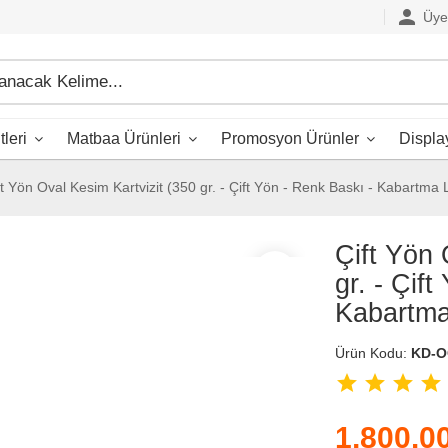
person
Üye 
leri
Matbaa Ürünleri
Promosyon Ürünler
Displa
ft Yön Oval Kesim Kartvizit (350 gr. - Çift Yön - Renk Baskı - Kabartma L
Çift Yön 
favorite_border
gr. - Çif
Kabartma 
Ürün Kodu:
KD-
star
star
star
star
1,800.0