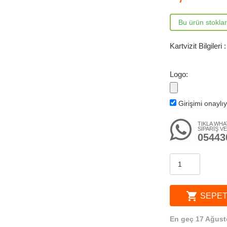
Bu ürün stokla
Kartvizit Bilgileri :
Logo:
Girişimi onaylı
TIKLA WHA
SİPARİŞ V
05443
shopping_cart
SEPET
En geç 17 Ağust