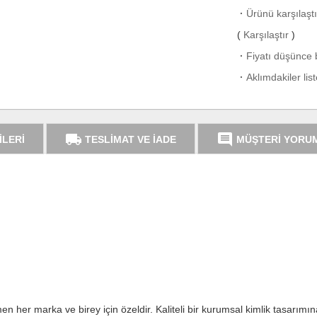
·
Ürünü karşılaşt
(
Karşılaştır
)
·
Fiyatı düşünce b
·
Aklımdakiler lis
local_shipping
comment
İLERİ
TESLİMAT VE İADE
MÜŞTERİ YORU
en her marka ve birey için özeldir. Kaliteli bir kurumsal kimlik tasarım